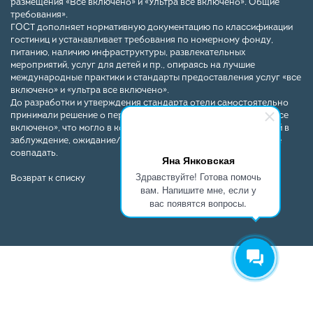
размещения «Все включено» и «Ультра все включено». Общие
требования».
ГОСТ дополняет нормативную документацию по классификации
гостиниц и устанавливает требования по номерному фонду,
питанию, наличию инфраструктуры, развлекательных
мероприятий, услуг для детей и пр., опираясь на лучшие
международные практики и стандарты предоставления услуг «все
включено» и «ультра все включено».
До разработки и утверждения стандарта отели самостоятельно
принимали решение о перечне и качестве услуг по системе «все
включено», что могло в конечном итоге вводить потребителей в
заблуждение, ожидание/реальность у клиента часто могли не
совпадать.
Яна Янковская
Здравствуйте! Готова помочь
Возврат к списку
вам. Напишите мне, если у
вас появятся вопросы.