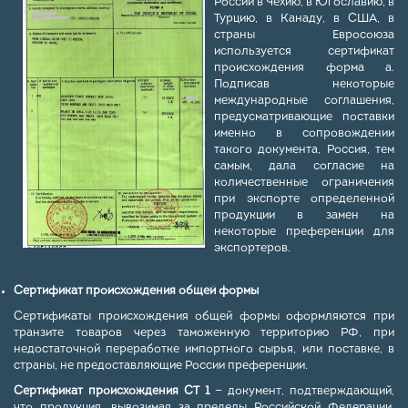
России в Чехию, в Югославию, в
Турцию, в Канаду, в США, в
страны Евросоюза
используется сертификат
происхождения форма а.
Подписав некоторые
международные соглашения,
предусматривающие поставки
именно в сопровождении
такого документа, Россия, тем
самым, дала согласие на
количественные ограничения
при экспорте определенной
продукции в замен на
некоторые преференции для
экспортеров.
Сертификат происхождения общей формы
Сертификаты происхождения общей формы оформляются при
транзите товаров через таможенную территорию РФ, при
недостаточной переработке импортного сырья, или поставке, в
страны, не предоставляющие России преференции.
Сертификат происхождения СТ 1
— документ, подтверждающий,
что продукция, вывозимая за пределы Российской Федерации,