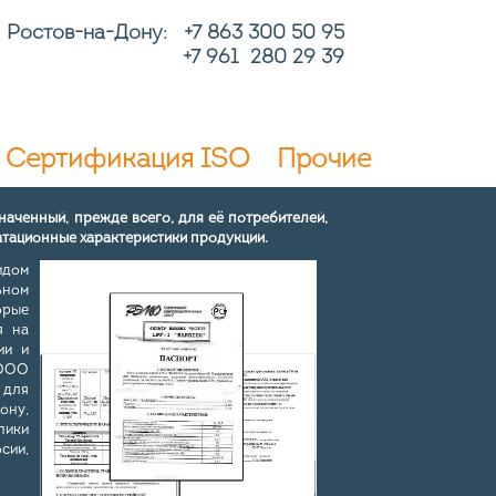
Ростов-на-Дону: +7
863 300 50 95
+7 961 280 29 39
Сертификация ISO
Прочие
наченный, прежде всего, для её потребителей,
атационные характеристики продукции.
идом
ьном
орые
я на
ии и
ООО
для
ону,
лики
сии,