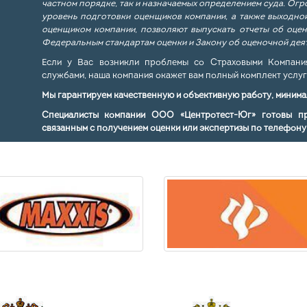
частном порядке, так и назначаемых определением суда. Ог
уровень подготовки оценщиков компании, а также выходной
оценщиком компании, позволяют выпускать отчеты об оцен
Федеральным стандартам оценки и Закону об оценочной дея
Если у Вас возникли проблемы со Страховыми Компания
службами, наша компания окажет вам полный комплект услуг
Мы гарантируем качественную и объективную работу, минима
Специалисты компании ООО «Центротест-Юг» готовы п
связанным с получением оценки или экспертизы по телефон