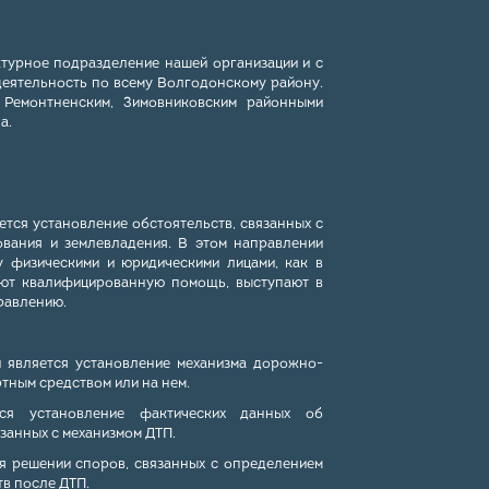
ктурное подразделение нашей организации и с
еятельность по всему Волгодонскому району.
 Ремонтненским, Зимовниковским районными
а.
ется установление обстоятельств, связанных с
ования и землевладения. В этом направлении
 физическими и юридическими лицами, как в
ают квалифицированную помощь, выступают в
равлению.
й является установление механизма дорожно-
тным средством или на нем.
ся установление фактических данных об
занных с механизмом ДТП.
ся решении споров, связанных с определением
в после ДТП.