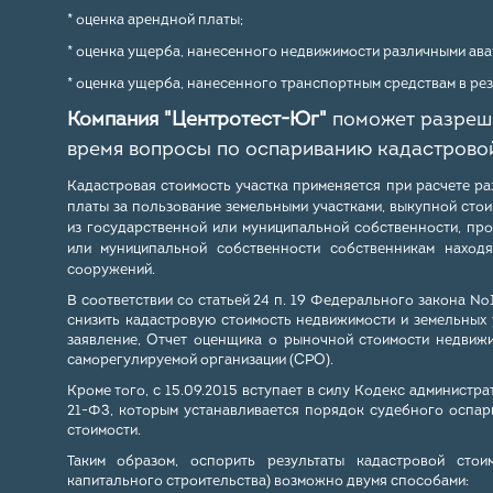
* оценка арендной платы;
* оценка ущерба, нанесенного недвижимости различными авари
* оценка ущерба, нанесенного транспортным средствам в рез
Компания "Центротест-Юг"
поможет разреши
время вопросы по оспариванию кадастрово
Кадастровая стоимость участка применяется при расчете ра
платы за пользование земельными участками, выкупной стои
из государственной или муниципальной собственности, пр
или муниципальной собственности собственникам находя
сооружений.
В соответствии со статьей 24 п. 19 Федерального закона №
снизить кадастровую стоимость недвижимости и земельных
заявление, Отчет оценщика о рыночной стоимости недвижи
саморегулируемой организации (СРО).
Кроме того, с 15.09.2015 вступает в силу Кодекс администр
21-ФЗ, которым устанавливается порядок судебного оспар
стоимости.
Таким образом, оспорить результаты кадастровой стои
капитального строительства) возможно двумя способами: