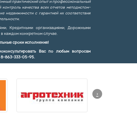
ромный практический опыт и профессиональный
 контроль качества всех отчетов методистом-
ке недвижимости с гарантией их соответствия
тельности.
ми, Кредитными организациями, Дорожными
 в каждом конкретном случае.
льные сроки исполнения!
роконсультировать Вас по любым вопросам
у
8-863-333-05-95
.
›