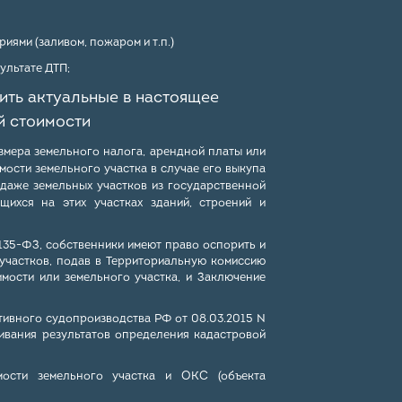
ями (заливом, пожаром и т.п.)
ультате ДТП;
ть актуальные в настоящее
й стоимости
змера земельного налога, арендной платы или
мости земельного участка в случае его выкупа
одаже земельных участков из государственной
щихся на этих участках зданий, строений и
135-ФЗ, собственники имеют право оспорить и
 участков, подав в Территориальную комиссию
мости или земельного участка, и Заключение
ативного судопроизводства РФ от 08.03.2015 N
ивания результатов определения кадастровой
мости земельного участка и ОКС (объекта