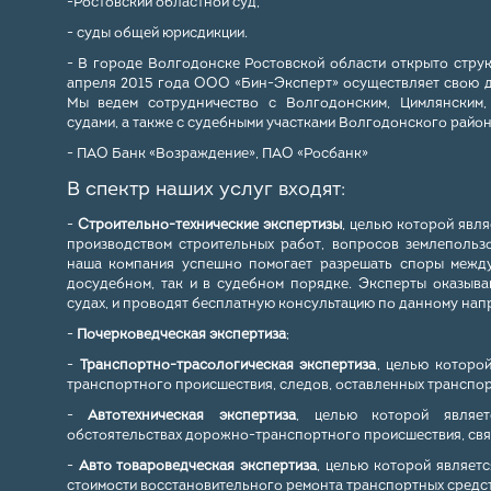
-Ростовский областной суд,
- суды общей юрисдикции.
- В городе Волгодонске Ростовской области открыто стру
апреля 2015 года ООО «Бин-Эксперт» осуществляет свою д
Мы ведем сотрудничество с Волгодонским, Цимлянским,
судами, а также с судебными участками Волгодонского район
- ПАО Банк «Возраждение», ПАО «Росбанк»
В спектр наших услуг входят:
-
Строительно-технические экспертизы
, целью которой явля
производством строительных работ, вопросов землепольз
наша компания успешно помогает разрешать споры между
досудебном, так и в судебном порядке. Эксперты оказыв
судах, и проводят бесплатную консультацию по данному нап
-
Почерковедческая экспертиза
;
-
Транспортно-трасологическая экспертиза
, целью которо
транспортного происшествия, следов, оставленных транспор
-
Автотехническая экспертиза
, целью которой являет
обстоятельствах дорожно-транспортного происшествия, свя
-
Авто товароведческая экспертиза
, целью которой являет
стоимости восстановительного ремонта транспортных средст