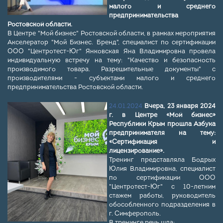
малого и среднего
предпринимательства
Ростовской области.
В Центре "Мой бизнес" Ростовской области, в рамках мероприятия
Акселератор "Мой Бизнес. Бренд", специалист по сертификации
ООО "Центротест-Юг" Янковская Яна Владимировна провела
индивидуальную встречу на тему: "Качество и безопасность
производимого товара. Разрешительные документы" с
производителями - субъектами малого и среднего
предпринимательства Ростовской области.
24.01.2024
Вчера, 23 января 2024
г. в Центре «Мой бизнес»
Республики Крым прошла Азбука
предпринимателя на тему:
«Сертификация и
лицензирование».
Тренинг представляла Бодрых
Юлия Владимировна, специалист
по сертификации ООО
"Центротест-Юг" с 10-летним
стажем работы, руководитель
обособленного подразделения в
г. Симферополь.
В тренинге речь шла: