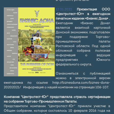
12.01.2022
Презентация ООО
«Центротест-Юг» в ежегодном
печатном издании «Бизнес Дона» .
Ежегодник «Бизнес Дона»
является визитной карточкой
Донской экономики, подготовлен
при поддержке Торгово-
промышленной палаты
Ростовской области. Под одной
обложкой собрана полезная
информация о ведущих
предприятиях Южного
федерального округа.
Ознакомиться с публикацией
можно в электронной версии
ежегодника по ссылке
http://biznesdona.com/biznes-dona-
20202021/
Информация о нашей компании на страницах 106-107.
Компания "Центротест-Юг" представляла отрасль сертификации
на собрании Торгово-Промышленной Палаты.
Представители компании "Центротест-Юг" приняли участие в
Общем собрании, которое состоялось 10 февраля 2016 года на