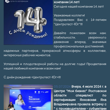
компании 14 лет!
Сегодня нашей компании 14 лет!
Уважаемые коллеги! ⠀
Поздравляем Вас с 14-летием
"Центротест-Юг"!!! ⠀
⠀
Давайте пожелаем всем нам:
стабильности, уверенного
движения вперед, значимых
профессиональных достижений,
надежных партнеров, прекрасной атмосферы в коллективе,
интересных рабочих моментов.
⠀
Успешной и плодотворной работы на долгие годы! Процветания
нашей любимой компании и всем нам!
⠀
С днём рождения «Центротест-Юг»!!!
05.07.2024
Вчера, 4 июля 2024 г. в
Центре "Мой бизнес" Ростовской
области специалист по
сертификации Янковская Яна
Владимировна провела встречу с
" с производителями - субъектами