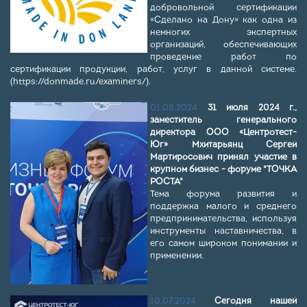
добровольной сертификации
«Сделано на Дону» как одна из
немногих экспертных
организаций, обеспечивающих
проведение работ по
сертификации продукции, работ, услуг в данной системе.
(
https://donmade.ru/examiners/
).
01.08.2024
31 июля 2024 г.,
заместитель генерального
директора ООО «Центротест-
Юг» Мхитарьянц Сергей
Мартиросович принял участие в
крупном бизнес - форуме "ТОЧКА
РОСТА"
Тема форума развития и
поддержка малого и среднего
предпринимательства, используя
инструменты наставничества, в
его самом широком понимании и
применении.
10.07.2024
Сегодня нашей