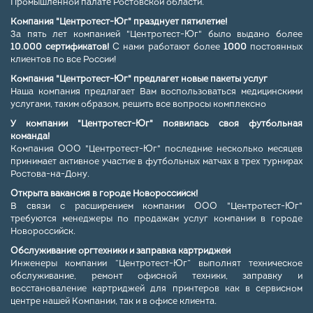
Промышленной палате Ростовской области.
Компания "Центротест-Юг" празднует пятилетие!
За пять лет компанией "Центротест-Юг" было выдано более
10.000 сертификатов!
С нами работают более
1000
постоянных
клиентов по все России!
Компания "Центротест-Юг" предлагет новые пакеты услуг
Наша компания предлагает Вам воспользоваться медицинскими
услугами, таким образом, решить все вопросы комплексно
У компании "Центротест-Юг" появилась своя футбольная
команда!
Компания ООО "Центротест-Юг" последние несколько месяцев
принимает активное участие в футбольных матчах в трех турнирах
Ростова-на-Дону.
Открыта вакансия в городе Новороссийск!
В связи с расширением компании ООО "Центротест-Юг"
требуются менеджеры по продажам услуг компании в городе
Новороссийск.
Обслуживание оргтехники и заправка картриджей
Инженеры компании “Центротест-Юг” выполнят техническое
обслуживание, ремонт офисной техники, заправку и
восстановаление картриджей для принтеров как в сервисном
центре нашей Компании, так и в офисе клиента.