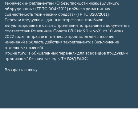
техническим регламентам «О безопасности низковольтного
оборудования» (ТР ТС 004/2011) и «Электромагнитная
совместимость технических средств» (ТР ТС 020/2011).
Перечни продукции к данным техрегламентам были
актуализированы в связи с принятыми поправками в документы в
соответствии Решениями Совета ЕЭК № 90 и №91 от 10 июня
2022 года, поправки в том числе предполагали внесение
изменений в область действия техрегламентов (исключение
отдельных позиций).
Кроме того, в обновленных перечнях для всех видов продукции
прописаны 10-значные коды ТН ВЭД ЕАЭС.
Возврат к списку