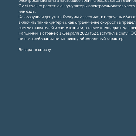
электросамокатами в настоящее время складывается таким об
СИМ только растет, а аккумуляторы электросамокатов часто 
или езды.
Как озвучили депутаты Госдумы Известиям, в перечень обяз
включить такие критерии, как ограничение скорости в преде
светоотражателей и светотехники, а также площадки под кр
Напомним, в стране с 1 февраля 2023 года вступил в силу Г
но его требования носят лишь добровольный характер.
Возврат к списку