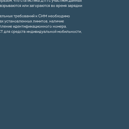
разом, что статистика ДТП с участием данных
взрываются или загораются во время зарядки
ательных требований к СИМ необходимо
лах установленных лимитов, наличие
епление идентификационного номера.
ОСТ для средств индивидуальной мобильности,