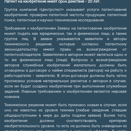
Патент на изобретение имеет срок действия - 20 лет.
Группа компаний «Центротест» оказывает услуги патентования
изобретений, проверки патентной чистоты продукции, патентный
поиск, патентные и научно-технические исследования.
Требования к изобретениям Заявку на патентование изобретения
может подать как юридическое, так и физическое лицо, а также
группа лиц. В заявке указываются заявители и авторы
технического решения, которые согласно патентному
законодательству имеют право на вознаграждение от
патентообладателя. Заявителем и автором может являться одно и
то же физическое лицо (лица). Вопросы о вознаграждении
авторов служебных изобретений желательно должны быть
оговорены в договоре о найме специалиста (автора) на работу к
работодателю - заявителю. В этом договоре должны быть четко
прописаны условия материальных расчетов с автором в случае,
если им будет создано изобретение при выполнении служебных
заданий. Главным требованием к изобретениям является мировая
новизна.
Техническое решение может быть признано новым в случае, если
оно не известно из уровня техники (любые сведения, ставшие
общедоступными в мире до даты подачи заявки). Более того,
изобретение должно соответствовать критерию
изобретательского уровня, то есть не должно быть очевидным из