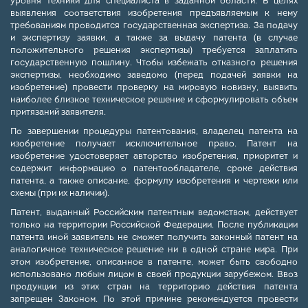
уровня техники для специалиста в заданной области. В целях
выявления соответствия изобретения предъявляемым к нему
требованиям проводится государственная экспертиза. За подачу
и экспертизу заявки, а также за выдачу патента (в случае
положительного решения экспертизы) требуется заплатить
государственную пошлину. Чтобы избежать отказного решения
экспертизы, необходимо заведомо (перед подачей заявки на
изобретение) провести проверку на мировую новизну, выявить
наиболее близкое техническое решение и сформулировать объем
притязаний заявителя.
По завершении процедуры патентования, владелец патента на
изобретение получает исключительное право. Патент на
изобретение удостоверяет авторство изобретения, приоритет и
содержит информацию о патентообладателе, сроке действия
патента, а также описание, формулу изобретения и чертежи или
схемы (при их наличии).
Патент, выданный Российским патентным ведомством, действует
только на территории Российской Федерации. После публикации
патента иной заявитель не сможет получить законный патент на
аналогичное техническое решение ни в одной стране мира. При
этом изобретение, описанное в патенте, может быть свободно
использовано любым лицом в своей продукции зарубежом. Ввоз
продукции из этих стран на территорию действия патента
запрещен Законом. По этой причине рекомендуется провести