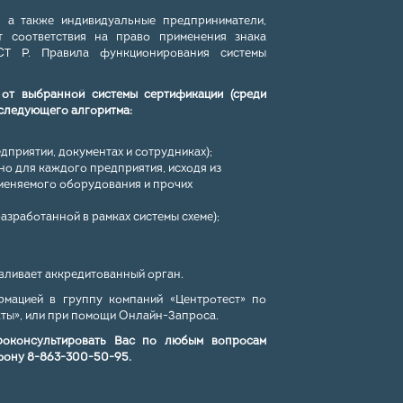
, а также индивидуальные предприниматели,
т соответствия на право применения знака
СТ Р. Правила функционирования системы
 от выбранной системы сертификации (среди
 следующего алгоритма:
приятии, документах и сотрудниках);
но для каждого предприятия, исходя из
именяемого оборудования и прочих
азработанной в рамках системы схеме);
вливает аккредитованный орган.
мацией в группу компаний «Центротест» по
кты
», или при помощи
Онлайн-Запроса
.
роконсультировать Вас по любым вопросам
фону
8-863-300-50-95.